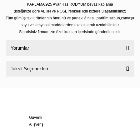
KAPLAMA:925 Ayar Has RODYUM beyaz kaplama
(İsteğinize göre ALTIN ve ROSE renkleri için bizlere ulaşabilirsiniz)
Tüm gümüş takı ürünlerinin ömrünü ve parlaklığını su,parfüm,sabun,çamaşır
suyu ve kimyasal maddelerden uzak tutarak uzatabilirsiniz
Siparişiniz firmamızın özel kutuları içerisinde gönderilecektir.
Yorumlar
Taksit Seçenekleri
Bu ürüne ilk yorumu siz yapın!
Yorum Yaz
Güvenli
Alışveriş