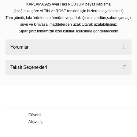
KAPLAMA:925 Ayar Has RODYUM beyaz kaplama
(İsteğinize göre ALTIN ve ROSE renkleri için bizlere ulaşabilirsiniz)
Tüm gümüş takı ürünlerinin ömrünü ve parlaklığını su,parfüm,sabun,çamaşır
suyu ve kimyasal maddelerden uzak tutarak uzatabilirsiniz
Siparişiniz firmamızın özel kutuları içerisinde gönderilecektir.
Yorumlar
Taksit Seçenekleri
Bu ürüne ilk yorumu siz yapın!
Yorum Yaz
Güvenli
Alışveriş