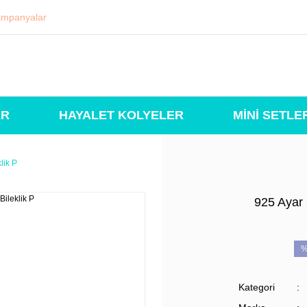
mpanyalar
ER
HAYALET KOLYELER
MİNİ SETLE
lik P
925 Ayar 
%
Kategori