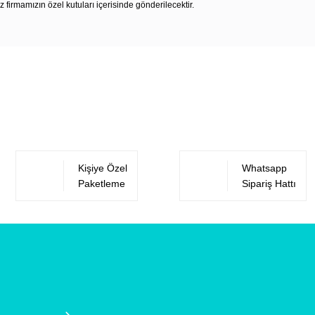
z firmamızın özel kutuları içerisinde gönderilecektir.
Bu ürüne ilk yorumu siz yapın!
Yorum Yaz
Kişiye Özel
Whatsapp
Paketleme
Sipariş Hattı