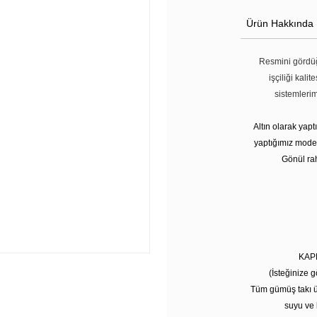
Ürün Hakkında
Resmini gördüğ
işçiliği kali
sistemleri
Altın olarak yap
yaptığımız modell
Gönül rah
KAP
(İsteğinize g
Tüm gümüş takı ü
suyu ve 