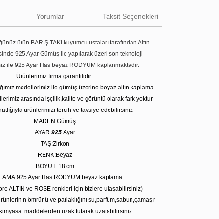
Yorumlar
Taksit Seçenekleri
ünüz ürün BARIŞ TAKI kuyumcu ustaları tarafından Altın
tesinde 925 Ayar Gümüş ile yapılarak üzeri son teknoloji
miz ile 925 Ayar Has beyaz RODYUM kaplanmaktadır.
Ürünlerimiz firma garantilidir.
tığımız modellerimiz ile gümüş üzerine beyaz altın kaplama
erimiz arasında işçilik,kalite ve görüntü olarak fark yoktur.
atlığıyla ürünlerimizi tercih ve tavsiye edebilirsiniz
MADEN:Gümüş
AYAR:
925
Ayar
TAŞ:Zirkon
RENK:Beyaz
BOYUT: 18 cm
LAMA:925 Ayar Has RODYUM beyaz kaplama
öre ALTIN ve ROSE renkleri için bizlere ulaşabilirsiniz)
rünlerinin ömrünü ve parlaklığını su,parfüm,sabun,çamaşır
kimyasal maddelerden uzak tutarak uzatabilirsiniz