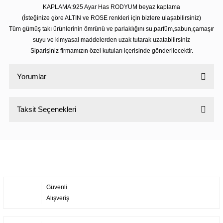
KAPLAMA:925 Ayar Has RODYUM beyaz kaplama
(İsteğinize göre ALTIN ve ROSE renkleri için bizlere ulaşabilirsiniz)
Tüm gümüş takı ürünlerinin ömrünü ve parlaklığını su,parfüm,sabun,çamaşır
suyu ve kimyasal maddelerden uzak tutarak uzatabilirsiniz
Siparişiniz firmamızın özel kutuları içerisinde gönderilecektir.
Yorumlar
Taksit Seçenekleri
Bu ürüne ilk yorumu siz yapın!
Yorum Yaz
Güvenli
Alışveriş