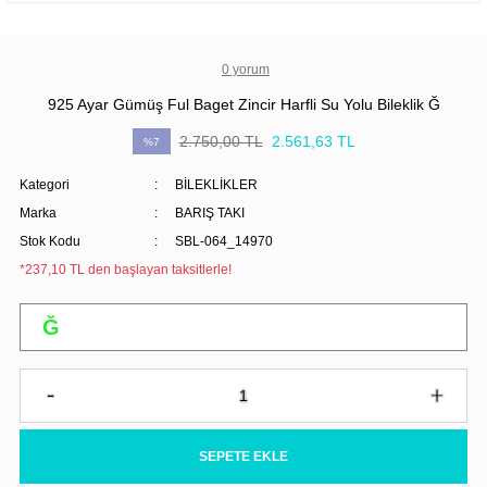
0 yorum
925 Ayar Gümüş Ful Baget Zincir Harfli Su Yolu Bileklik Ğ
2.750,00 TL
2.561,63 TL
%7
Kategori
BİLEKLİKLER
Marka
BARIŞ TAKI
Stok Kodu
SBL-064_14970
*237,10 TL den başlayan taksitlerle!
SEPETE EKLE