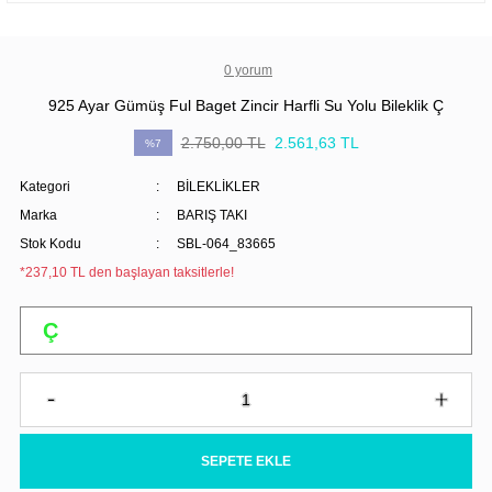
0 yorum
925 Ayar Gümüş Ful Baget Zincir Harfli Su Yolu Bileklik Ç
2.750,00 TL
2.561,63 TL
%7
Kategori
BİLEKLİKLER
Marka
BARIŞ TAKI
Stok Kodu
SBL-064_83665
*237,10 TL den başlayan taksitlerle!
SEPETE EKLE