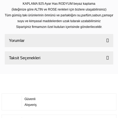
KAPLAMA:925 Ayar Has RODYUM beyaz kaplama
(İsteğinize göre ALTIN ve ROSE renkleri için bizlere ulaşabilirsiniz)
Tüm gümüş takı ürünlerinin ömrünü ve parlaklığını su,parfüm,sabun,çamaşır
suyu ve kimyasal maddelerden uzak tutarak uzatabilirsiniz
Siparişiniz firmamızın özel kutuları içerisinde gönderilecektir.
Yorumlar
Taksit Seçenekleri
Bu ürüne ilk yorumu siz yapın!
Yorum Yaz
Güvenli
Alışveriş