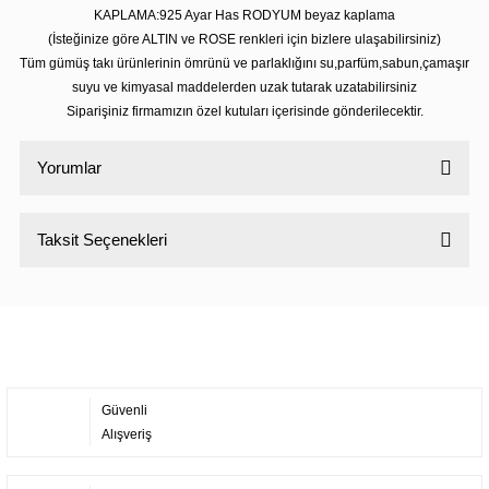
KAPLAMA:925 Ayar Has RODYUM beyaz kaplama
(İsteğinize göre ALTIN ve ROSE renkleri için bizlere ulaşabilirsiniz)
Tüm gümüş takı ürünlerinin ömrünü ve parlaklığını su,parfüm,sabun,çamaşır
suyu ve kimyasal maddelerden uzak tutarak uzatabilirsiniz
Siparişiniz firmamızın özel kutuları içerisinde gönderilecektir.
Yorumlar
Taksit Seçenekleri
Bu ürüne ilk yorumu siz yapın!
Yorum Yaz
Güvenli
Alışveriş