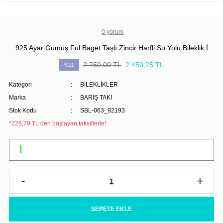
0 yorum
925 Ayar Gümüş Ful Baget Taşlı Zincir Harfli Su Yolu Bileklik İ
2.750,00 TL
2.450,25 TL
%11
Kategori
BİLEKLİKLER
Marka
BARIŞ TAKI
Stok Kodu
SBL-063_92193
*226,79 TL den başlayan taksitlerle!
SEPETE EKLE