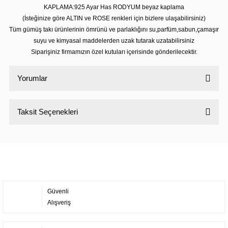
KAPLAMA:925 Ayar Has RODYUM beyaz kaplama
(İsteğinize göre ALTIN ve ROSE renkleri için bizlere ulaşabilirsiniz)
Tüm gümüş takı ürünlerinin ömrünü ve parlaklığını su,parfüm,sabun,çamaşır
suyu ve kimyasal maddelerden uzak tutarak uzatabilirsiniz
Siparişiniz firmamızın özel kutuları içerisinde gönderilecektir.
Yorumlar
Taksit Seçenekleri
Bu ürüne ilk yorumu siz yapın!
Yorum Yaz
Güvenli
Alışveriş