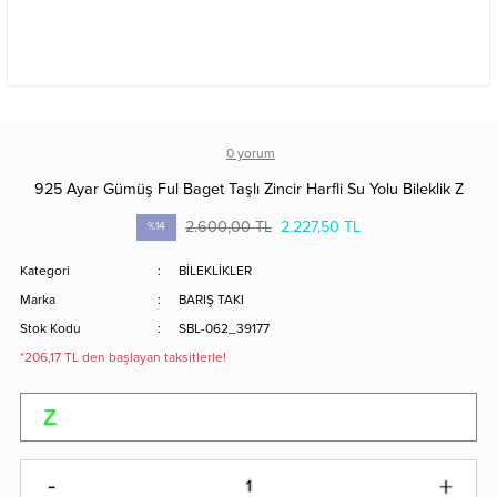
0 yorum
925 Ayar Gümüş Ful Baget Taşlı Zincir Harfli Su Yolu Bileklik Z
2.600,00 TL
2.227,50 TL
%14
Kategori
BİLEKLİKLER
Marka
BARIŞ TAKI
Stok Kodu
SBL-062_39177
*206,17 TL den başlayan taksitlerle!