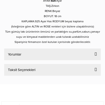
AYAR:
925
Ayar
TAŞ:Zirkon
RENK:Beyaz
BOYUT: 18 cm
KAPLAMA:925 Ayar Has RODYUM beyaz kaplama
(İsteğinize göre ALTIN ve ROSE renkleri için bizlere ulaşabilirsiniz)
Tüm gümüş takı ürünlerinin ömrünü ve parlaklığını su,parfüm,sabun,çamaşır
suyu ve kimyasal maddelerden uzak tutarak uzatabilirsiniz
Siparişiniz firmamızın özel kutuları içerisinde gönderilecektir.
Yorumlar
Taksit Seçenekleri
Bu ürüne ilk yorumu siz yapın!
Yorum Yaz