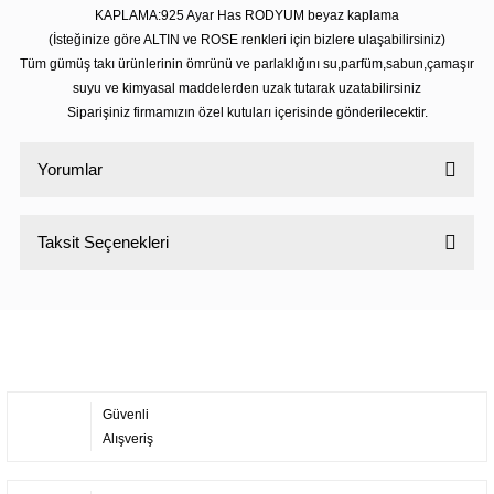
KAPLAMA:925 Ayar Has RODYUM beyaz kaplama
(İsteğinize göre ALTIN ve ROSE renkleri için bizlere ulaşabilirsiniz)
Tüm gümüş takı ürünlerinin ömrünü ve parlaklığını su,parfüm,sabun,çamaşır
suyu ve kimyasal maddelerden uzak tutarak uzatabilirsiniz
Siparişiniz firmamızın özel kutuları içerisinde gönderilecektir.
Yorumlar
Taksit Seçenekleri
Bu ürüne ilk yorumu siz yapın!
Yorum Yaz
Güvenli
Alışveriş