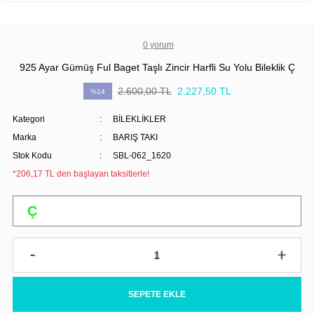
0 yorum
925 Ayar Gümüş Ful Baget Taşlı Zincir Harfli Su Yolu Bileklik Ç
2.600,00 TL
2.227,50 TL
%14
Kategori
BİLEKLİKLER
Marka
BARIŞ TAKI
Stok Kodu
SBL-062_1620
*206,17 TL den başlayan taksitlerle!
SEPETE EKLE