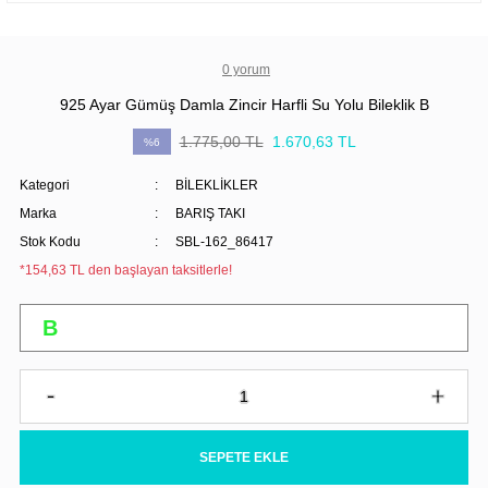
0 yorum
925 Ayar Gümüş Damla Zincir Harfli Su Yolu Bileklik B
1.775,00 TL
1.670,63 TL
%6
Kategori
BİLEKLİKLER
Marka
BARIŞ TAKI
Stok Kodu
SBL-162_86417
*154,63 TL den başlayan taksitlerle!
SEPETE EKLE