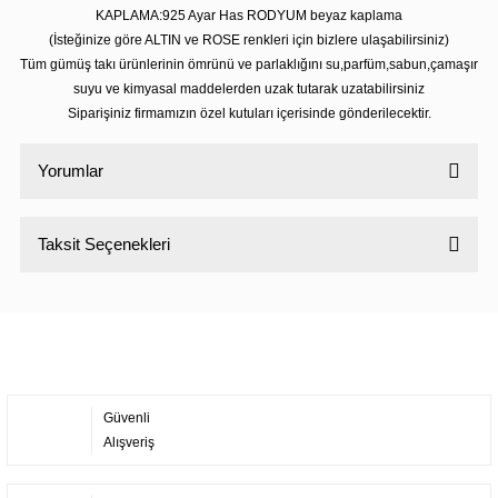
KAPLAMA:925 Ayar Has RODYUM beyaz kaplama
(İsteğinize göre ALTIN ve ROSE renkleri için bizlere ulaşabilirsiniz)
Tüm gümüş takı ürünlerinin ömrünü ve parlaklığını su,parfüm,sabun,çamaşır
suyu ve kimyasal maddelerden uzak tutarak uzatabilirsiniz
Siparişiniz firmamızın özel kutuları içerisinde gönderilecektir.
Yorumlar
Taksit Seçenekleri
Bu ürüne ilk yorumu siz yapın!
Yorum Yaz
Güvenli
Alışveriş