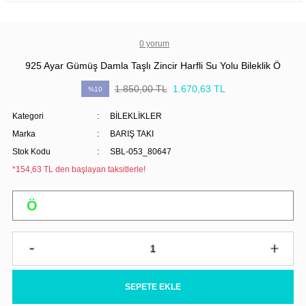
0 yorum
925 Ayar Gümüş Damla Taşlı Zincir Harfli Su Yolu Bileklik Ö
1.850,00 TL
1.670,63 TL
%10
Kategori
BİLEKLİKLER
Marka
BARIŞ TAKI
Stok Kodu
SBL-053_80647
*154,63 TL den başlayan taksitlerle!
SEPETE EKLE