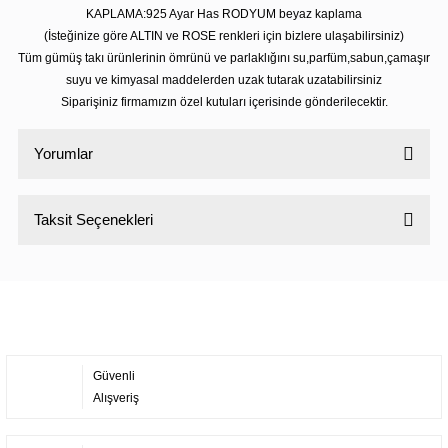
KAPLAMA:925 Ayar Has RODYUM beyaz kaplama
(İsteğinize göre ALTIN ve ROSE renkleri için bizlere ulaşabilirsiniz)
Tüm gümüş takı ürünlerinin ömrünü ve parlaklığını su,parfüm,sabun,çamaşır
suyu ve kimyasal maddelerden uzak tutarak uzatabilirsiniz
Siparişiniz firmamızın özel kutuları içerisinde gönderilecektir.
Yorumlar
Taksit Seçenekleri
Bu ürüne ilk yorumu siz yapın!
Yorum Yaz
Güvenli
Alışveriş