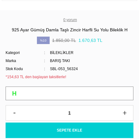
0 yorum
925 Ayar Gümüş Damla Taşlı Zincir Harfli Su Yolu Bileklik H
1.850,00 TL
1.670,63 TL
%10
Kategori
BİLEKLİKLER
Marka
BARIŞ TAKI
Stok Kodu
SBL-053_56324
*154,63 TL den başlayan taksitlerle!
SEPETE EKLE