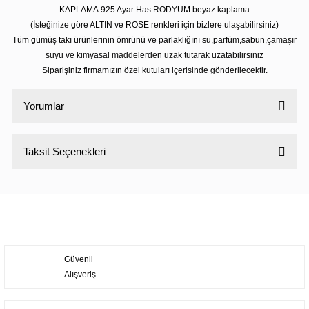
KAPLAMA:925 Ayar Has RODYUM beyaz kaplama
(İsteğinize göre ALTIN ve ROSE renkleri için bizlere ulaşabilirsiniz)
Tüm gümüş takı ürünlerinin ömrünü ve parlaklığını su,parfüm,sabun,çamaşır
suyu ve kimyasal maddelerden uzak tutarak uzatabilirsiniz
Siparişiniz firmamızın özel kutuları içerisinde gönderilecektir.
Yorumlar
Taksit Seçenekleri
Bu ürüne ilk yorumu siz yapın!
Yorum Yaz
Güvenli
Alışveriş