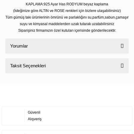
KAPLAMA:925 Ayar Has RODYUM beyaz kaplama
(İsteğinize göre ALTIN ve ROSE renkleri için bizlere ulaşabilirsiniz)
Tüm gümüş takı ürünlerinin ömrünü ve parlaklığını su,parfüm,sabun,çamaşır
suyu ve kimyasal maddelerden uzak tutarak uzatabilirsiniz
Siparişiniz firmamızın özel kutuları içerisinde gönderilecektir.
Yorumlar
Taksit Seçenekleri
Bu ürüne ilk yorumu siz yapın!
Yorum Yaz
Güvenli
Alışveriş