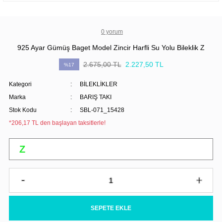
0 yorum
925 Ayar Gümüş Baget Model Zincir Harfli Su Yolu Bileklik Z
2.675,00 TL
2.227,50 TL
%17
Kategori
BİLEKLİKLER
Marka
BARIŞ TAKI
Stok Kodu
SBL-071_15428
*206,17 TL den başlayan taksitlerle!
SEPETE EKLE