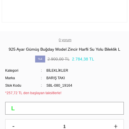
0 yorum
925 Ayar Gümüş Buğday Model Zincir Harfli Su Yolu Bileklik L
2.900,00 TL
2.784,38 TL
%4
Kategori
BİLEKLİKLER
Marka
BARIŞ TAKI
Stok Kodu
SBL-080_19164
*257,72 TL den başlayan taksitlerle!