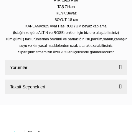
AYAR:
925
Ayar
TAŞ:Zirkon
RENK:Beyaz
BOYUT: 18 cm
KAPLAMA:925 Ayar Has RODYUM beyaz kaplama
(İsteğinize göre ALTIN ve ROSE renkleri için bizlere ulaşabilirsiniz)
Tüm gümüş takı ürünlerinin ömrünü ve parlaklığını su,parfüm,sabun,çamaşır
suyu ve kimyasal maddelerden uzak tutarak uzatabilirsiniz
Siparişiniz firmamızın özel kutuları içerisinde gönderilecektir.
Yorumlar
Taksit Seçenekleri
Bu ürüne ilk yorumu siz yapın!
Yorum Yaz