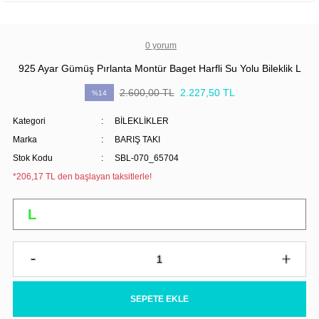
0 yorum
925 Ayar Gümüş Pırlanta Montür Baget Harfli Su Yolu Bileklik L
2.600,00 TL
2.227,50 TL
%14
Kategori
BİLEKLİKLER
Marka
BARIŞ TAKI
Stok Kodu
SBL-070_65704
*206,17 TL den başlayan taksitlerle!
SEPETE EKLE