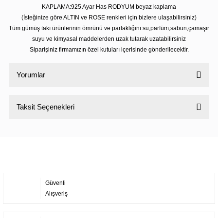
KAPLAMA:925 Ayar Has RODYUM beyaz kaplama
(İsteğinize göre ALTIN ve ROSE renkleri için bizlere ulaşabilirsiniz)
Tüm gümüş takı ürünlerinin ömrünü ve parlaklığını su,parfüm,sabun,çamaşır
suyu ve kimyasal maddelerden uzak tutarak uzatabilirsiniz
Siparişiniz firmamızın özel kutuları içerisinde gönderilecektir.
Yorumlar
Taksit Seçenekleri
Bu ürüne ilk yorumu siz yapın!
Yorum Yaz
Güvenli
Alışveriş