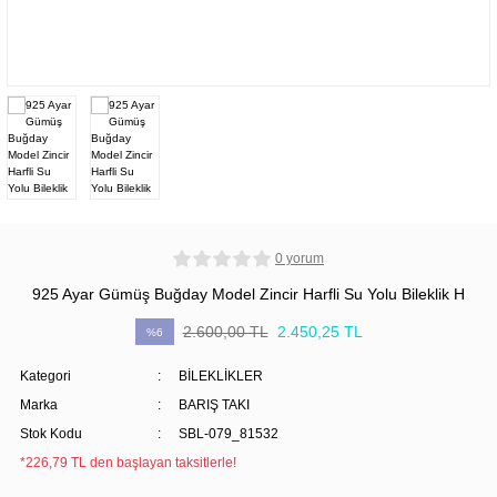
0 yorum
925 Ayar Gümüş Buğday Model Zincir Harfli Su Yolu Bileklik H
2.600,00 TL
2.450,25 TL
%6
Kategori
BİLEKLİKLER
Marka
BARIŞ TAKI
Stok Kodu
SBL-079_81532
*226,79 TL den başlayan taksitlerle!