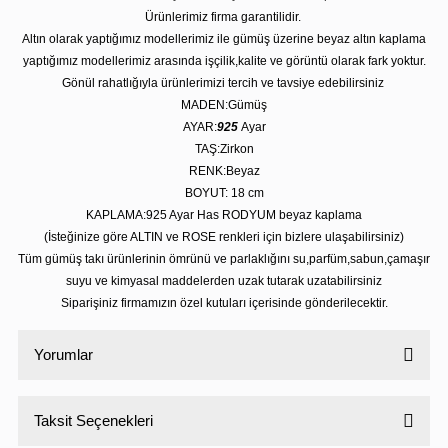
Ürünlerimiz firma garantilidir.
Altın olarak yaptığımız modellerimiz ile gümüş üzerine beyaz altın kaplama
yaptığımız modellerimiz arasında işçilik,kalite ve görüntü olarak fark yoktur.
Gönül rahatlığıyla ürünlerimizi tercih ve tavsiye edebilirsiniz
MADEN:Gümüş
AYAR:
925
Ayar
TAŞ:Zirkon
RENK:Beyaz
BOYUT: 18 cm
KAPLAMA:925 Ayar Has RODYUM beyaz kaplama
(İsteğinize göre ALTIN ve ROSE renkleri için bizlere ulaşabilirsiniz)
Tüm gümüş takı ürünlerinin ömrünü ve parlaklığını su,parfüm,sabun,çamaşır
suyu ve kimyasal maddelerden uzak tutarak uzatabilirsiniz
Siparişiniz firmamızın özel kutuları içerisinde gönderilecektir.
Yorumlar
Taksit Seçenekleri
Bu ürüne ilk yorumu siz yapın!