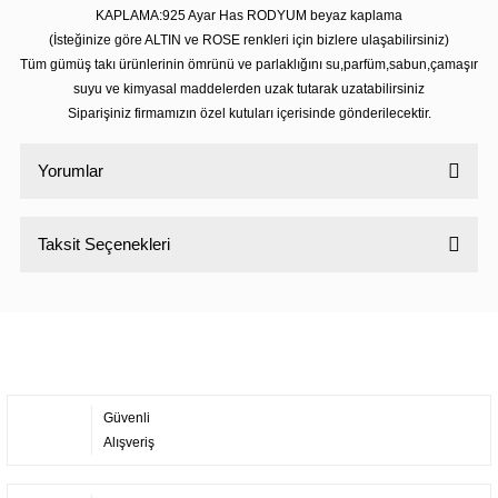
KAPLAMA:925 Ayar Has RODYUM beyaz kaplama
(İsteğinize göre ALTIN ve ROSE renkleri için bizlere ulaşabilirsiniz)
Tüm gümüş takı ürünlerinin ömrünü ve parlaklığını su,parfüm,sabun,çamaşır
suyu ve kimyasal maddelerden uzak tutarak uzatabilirsiniz
Siparişiniz firmamızın özel kutuları içerisinde gönderilecektir.
Yorumlar
Taksit Seçenekleri
Bu ürüne ilk yorumu siz yapın!
Yorum Yaz
Güvenli
Alışveriş