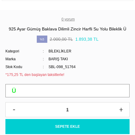
0 yorum
925 Ayar Gümüş Baklava Dilimli Zincir Harfli Su Yolu Bileklik Ü
2.000,00 TL
1.893,38 TL
%5
Kategori
BİLEKLİKLER
Marka
BARIŞ TAKI
Stok Kodu
SBL-098_51764
*175,25 TL den başlayan taksitlerle!
SEPETE EKLE