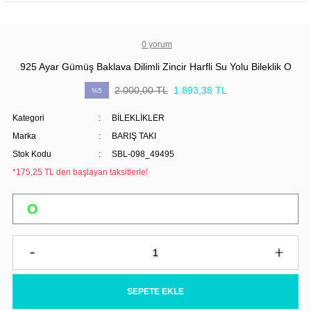
0 yorum
925 Ayar Gümüş Baklava Dilimli Zincir Harfli Su Yolu Bileklik O
2.000,00 TL
1.893,38 TL
%5
Kategori
BİLEKLİKLER
Marka
BARIŞ TAKI
Stok Kodu
SBL-098_49495
*175,25 TL den başlayan taksitlerle!
SEPETE EKLE