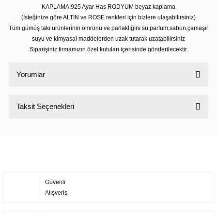
KAPLAMA:925 Ayar Has RODYUM beyaz kaplama
(İsteğinize göre ALTIN ve ROSE renkleri için bizlere ulaşabilirsiniz)
Tüm gümüş takı ürünlerinin ömrünü ve parlaklığını su,parfüm,sabun,çamaşır
suyu ve kimyasal maddelerden uzak tutarak uzatabilirsiniz
Siparişiniz firmamızın özel kutuları içerisinde gönderilecektir.
Yorumlar
Taksit Seçenekleri
Bu ürüne ilk yorumu siz yapın!
Yorum Yaz
Güvenli
Alışveriş