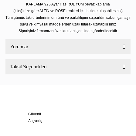
KAPLAMA:925 Ayar Has RODYUM beyaz kaplama
(İsteğinize göre ALTIN ve ROSE renkleri için bizlere ulaşabilirsiniz)
Tüm gümüş takı ürünlerinin ömrünü ve parlaklığını su,parfüm,sabun,çamaşır
suyu ve kimyasal maddelerden uzak tutarak uzatabilirsiniz
Siparişiniz firmamızın özel kutuları içerisinde gönderilecektir.
Yorumlar
Taksit Seçenekleri
Bu ürüne ilk yorumu siz yapın!
Yorum Yaz
Güvenli
Alışveriş