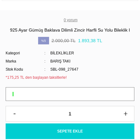
0 yorum
925 Ayar Gümüş Baklava Dilimli Zincir Harfli Su Yolu Bileklik I
2.000,00 TL
1.893,38 TL
%5
Kategori
BİLEKLİKLER
Marka
BARIŞ TAKI
Stok Kodu
SBL-098_27647
*175,25 TL den başlayan taksitlerle!
SEPETE EKLE