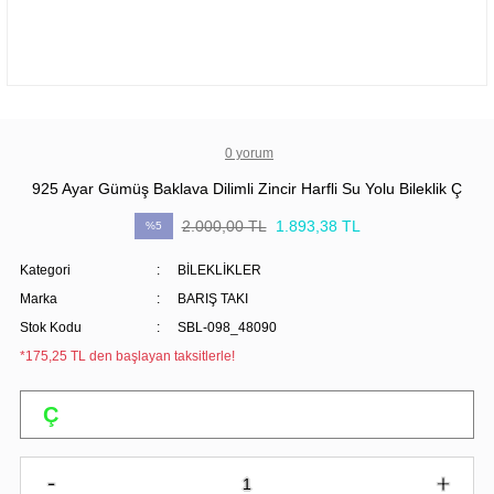
0 yorum
925 Ayar Gümüş Baklava Dilimli Zincir Harfli Su Yolu Bileklik Ç
2.000,00 TL
1.893,38 TL
%5
Kategori
BİLEKLİKLER
Marka
BARIŞ TAKI
Stok Kodu
SBL-098_48090
*175,25 TL den başlayan taksitlerle!