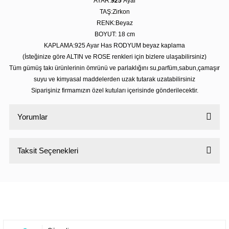
AYAR:
925
Ayar
TAŞ:Zirkon
RENK:Beyaz
BOYUT: 18 cm
KAPLAMA:925 Ayar Has RODYUM beyaz kaplama
(İsteğinize göre ALTIN ve ROSE renkleri için bizlere ulaşabilirsiniz)
Tüm gümüş takı ürünlerinin ömrünü ve parlaklığını su,parfüm,sabun,çamaşır
suyu ve kimyasal maddelerden uzak tutarak uzatabilirsiniz
Siparişiniz firmamızın özel kutuları içerisinde gönderilecektir.
Yorumlar
Taksit Seçenekleri
Bu ürüne ilk yorumu siz yapın!
Yorum Yaz