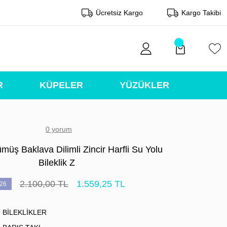
Ücretsiz Kargo
Kargo Takibi
R
KÜPELER
YÜZÜKLER
0 yorum
üş Baklava Dilimli Zincir Harfli Su Yolu
Bileklik Z
2.100,00 TL
1.559,25 TL
26
BİLEKLİKLER