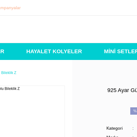
mpanyalar
ER
HAYALET KOLYELER
MİNİ SETLE
Bileklik Z
925 Ayar Güm
%
Kategori