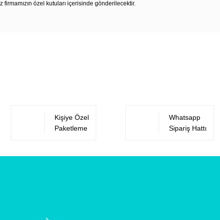
z firmamızın özel kutuları içerisinde gönderilecektir.
Bu ürüne ilk yorumu siz yapın!
Yorum Yaz
Kişiye Özel
Whatsapp
Paketleme
Sipariş Hattı