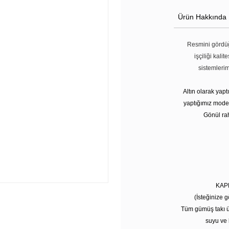
Ürün Hakkında
Resmini gördüğ
işçiliği kali
sistemleri
Altın olarak yap
yaptığımız modell
Gönül rah
KAP
(İsteğinize g
Tüm gümüş takı ü
suyu ve 