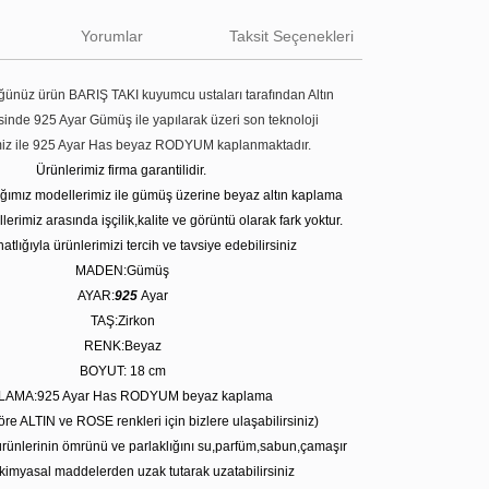
Yorumlar
Taksit Seçenekleri
ünüz ürün BARIŞ TAKI kuyumcu ustaları tarafından Altın
tesinde 925 Ayar Gümüş ile yapılarak üzeri son teknoloji
miz ile 925 Ayar Has beyaz RODYUM kaplanmaktadır.
Ürünlerimiz firma garantilidir.
tığımız modellerimiz ile gümüş üzerine beyaz altın kaplama
erimiz arasında işçilik,kalite ve görüntü olarak fark yoktur.
atlığıyla ürünlerimizi tercih ve tavsiye edebilirsiniz
MADEN:Gümüş
AYAR:
925
Ayar
TAŞ:Zirkon
RENK:Beyaz
BOYUT: 18 cm
LAMA:925 Ayar Has RODYUM beyaz kaplama
öre ALTIN ve ROSE renkleri için bizlere ulaşabilirsiniz)
rünlerinin ömrünü ve parlaklığını su,parfüm,sabun,çamaşır
kimyasal maddelerden uzak tutarak uzatabilirsiniz