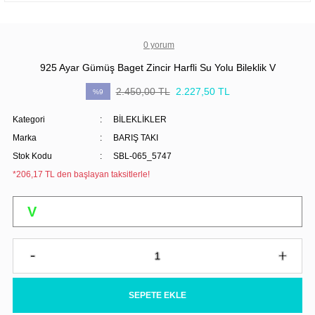
0 yorum
925 Ayar Gümüş Baget Zincir Harfli Su Yolu Bileklik V
2.450,00 TL
2.227,50 TL
%9
Kategori
BİLEKLİKLER
Marka
BARIŞ TAKI
Stok Kodu
SBL-065_5747
*206,17 TL den başlayan taksitlerle!
SEPETE EKLE