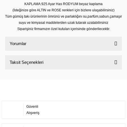
KAPLAMA:925 Ayar Has RODYUM beyaz kaplama
(İsteğinize göre ALTIN ve ROSE renkleri için bizlere ulaşabilirsiniz)
Tüm gümüş takı ürünlerinin ömrünü ve parlaklığını su,parfüm,sabun,çamaşır
suyu ve kimyasal maddelerden uzak tutarak uzatabilirsiniz
Siparişiniz firmamızın özel kutuları içerisinde gönderilecektir.
Yorumlar
Taksit Seçenekleri
Bu ürüne ilk yorumu siz yapın!
Yorum Yaz
Güvenli
Alışveriş