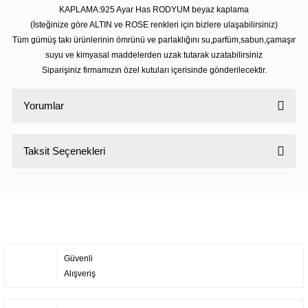
KAPLAMA:925 Ayar Has RODYUM beyaz kaplama
(İsteğinize göre ALTIN ve ROSE renkleri için bizlere ulaşabilirsiniz)
Tüm gümüş takı ürünlerinin ömrünü ve parlaklığını su,parfüm,sabun,çamaşır
suyu ve kimyasal maddelerden uzak tutarak uzatabilirsiniz
Siparişiniz firmamızın özel kutuları içerisinde gönderilecektir.
Yorumlar
Taksit Seçenekleri
Bu ürüne ilk yorumu siz yapın!
Yorum Yaz
Güvenli
Alışveriş