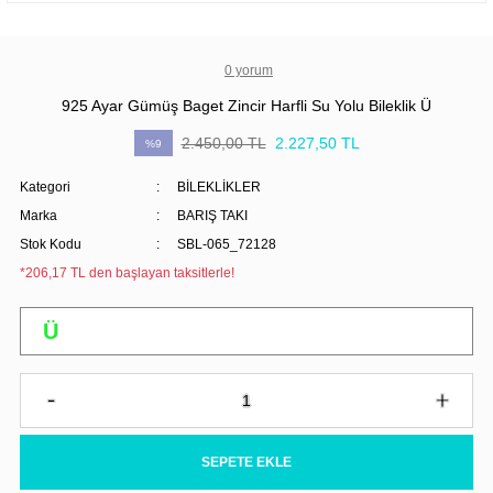
0 yorum
925 Ayar Gümüş Baget Zincir Harfli Su Yolu Bileklik Ü
2.450,00 TL
2.227,50 TL
%9
Kategori
BİLEKLİKLER
Marka
BARIŞ TAKI
Stok Kodu
SBL-065_72128
*206,17 TL den başlayan taksitlerle!
SEPETE EKLE