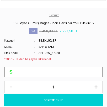
0 yorum
925 Ayar Gümüş Baget Zincir Harfli Su Yolu Bileklik S
2.450,00 TL
2.227,50 TL
%9
Kategori
BİLEKLİKLER
Marka
BARIŞ TAKI
Stok Kodu
SBL-065_67368
*206,17 TL den başlayan taksitlerle!
SEPETE EKLE