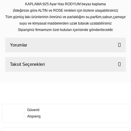
KAPLAMA:925 Ayar Has RODYUM beyaz kaplama
(İsteğinize göre ALTIN ve ROSE renkleri için bizlere ulaşabilirsiniz)
Tüm gümüş takı ürünlerinin ömrünü ve parlaklığını su,parfüm,sabun,çamaşır
suyu ve kimyasal maddelerden uzak tutarak uzatabilirsiniz
Siparişiniz firmamızın özel kutuları içerisinde gönderilecektir.
Yorumlar
Taksit Seçenekleri
Bu ürüne ilk yorumu siz yapın!
Yorum Yaz
Güvenli
Alışveriş