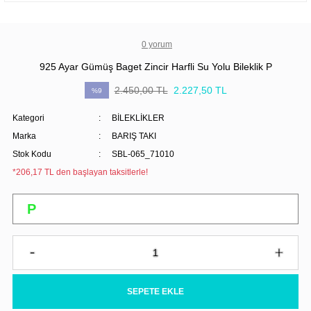
0 yorum
925 Ayar Gümüş Baget Zincir Harfli Su Yolu Bileklik P
2.450,00 TL
2.227,50 TL
%9
Kategori
BİLEKLİKLER
Marka
BARIŞ TAKI
Stok Kodu
SBL-065_71010
*206,17 TL den başlayan taksitlerle!
SEPETE EKLE