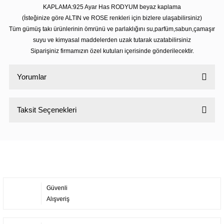
KAPLAMA:925 Ayar Has RODYUM beyaz kaplama
(İsteğinize göre ALTIN ve ROSE renkleri için bizlere ulaşabilirsiniz)
Tüm gümüş takı ürünlerinin ömrünü ve parlaklığını su,parfüm,sabun,çamaşır
suyu ve kimyasal maddelerden uzak tutarak uzatabilirsiniz
Siparişiniz firmamızın özel kutuları içerisinde gönderilecektir.
Yorumlar
Taksit Seçenekleri
Bu ürüne ilk yorumu siz yapın!
Yorum Yaz
Güvenli
Alışveriş