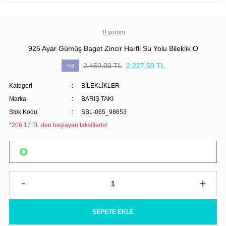
0 yorum
925 Ayar Gümüş Baget Zincir Harfli Su Yolu Bileklik O
2.450,00 TL
2.227,50 TL
%9
Kategori
BİLEKLİKLER
Marka
BARIŞ TAKI
Stok Kodu
SBL-065_98653
*206,17 TL den başlayan taksitlerle!
SEPETE EKLE