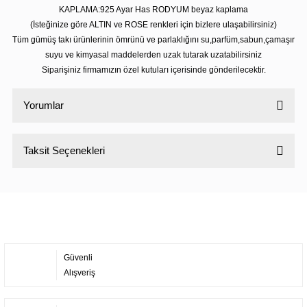
KAPLAMA:925 Ayar Has RODYUM beyaz kaplama
(İsteğinize göre ALTIN ve ROSE renkleri için bizlere ulaşabilirsiniz)
Tüm gümüş takı ürünlerinin ömrünü ve parlaklığını su,parfüm,sabun,çamaşır
suyu ve kimyasal maddelerden uzak tutarak uzatabilirsiniz
Siparişiniz firmamızın özel kutuları içerisinde gönderilecektir.
Yorumlar
Taksit Seçenekleri
Bu ürüne ilk yorumu siz yapın!
Yorum Yaz
Güvenli
Alışveriş