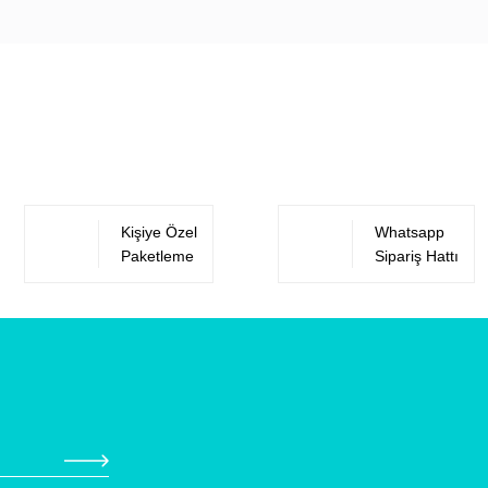
Bu ürüne ilk yorumu siz yapın!
Yorum Yaz
Kişiye Özel
Whatsapp
Paketleme
Sipariş Hattı