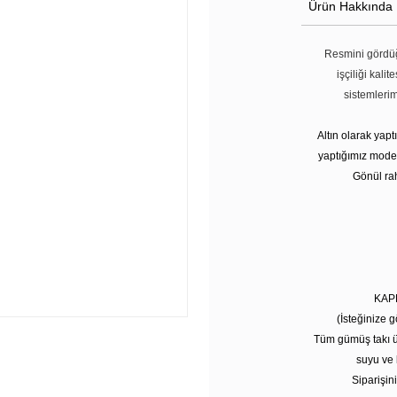
Ürün Hakkında
Resmini gördüğ
işçiliği kali
sistemleri
Altın olarak yap
yaptığımız modell
Gönül rah
KAP
(İsteğinize g
Tüm gümüş takı ü
suyu ve 
Siparişini