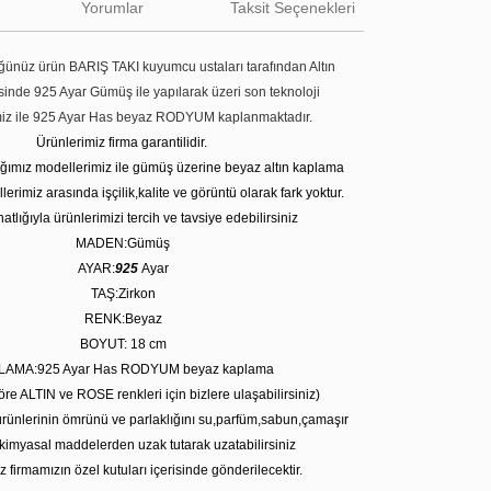
Yorumlar
Taksit Seçenekleri
ünüz ürün BARIŞ TAKI kuyumcu ustaları tarafından Altın
tesinde 925 Ayar Gümüş ile yapılarak üzeri son teknoloji
miz ile 925 Ayar Has beyaz RODYUM kaplanmaktadır.
Ürünlerimiz firma garantilidir.
tığımız modellerimiz ile gümüş üzerine beyaz altın kaplama
erimiz arasında işçilik,kalite ve görüntü olarak fark yoktur.
atlığıyla ürünlerimizi tercih ve tavsiye edebilirsiniz
MADEN:Gümüş
AYAR:
925
Ayar
TAŞ:Zirkon
RENK:Beyaz
BOYUT: 18 cm
LAMA:925 Ayar Has RODYUM beyaz kaplama
öre ALTIN ve ROSE renkleri için bizlere ulaşabilirsiniz)
rünlerinin ömrünü ve parlaklığını su,parfüm,sabun,çamaşır
kimyasal maddelerden uzak tutarak uzatabilirsiniz
z firmamızın özel kutuları içerisinde gönderilecektir.