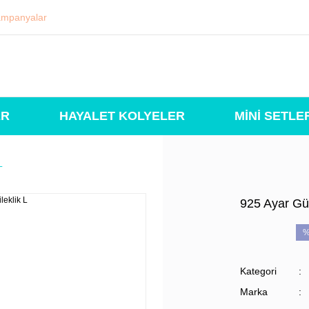
mpanyalar
ER
HAYALET KOLYELER
MİNİ SETLE
L
925 Ayar Güm
%
Kategori
Marka