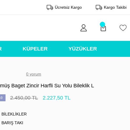
Ücretsiz Kargo
Kargo Takibi
R
KÜPELER
YÜZÜKLER
0 yorum
üş Baget Zincir Harfli Su Yolu Bileklik L
2.450,00 TL
2.227,50 TL
9
BİLEKLİKLER
BARIŞ TAKI