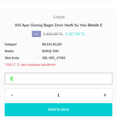
0 yorum
925 Ayar Gümüş Baget Zincir Harfli Su Yolu Bileklik E
2.450,00 TL
2.227,50 TL
%9
Kategori
BİLEKLİKLER
Marka
BARIŞ TAKI
Stok Kodu
SBL-065_47993
*206,17 TL den başlayan taksitlerle!
SEPETE EKLE