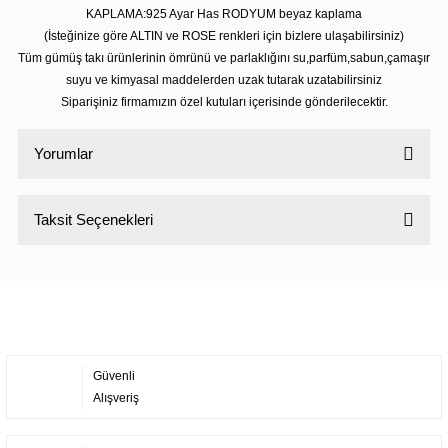
KAPLAMA:925 Ayar Has RODYUM beyaz kaplama
(İsteğinize göre ALTIN ve ROSE renkleri için bizlere ulaşabilirsiniz)
Tüm gümüş takı ürünlerinin ömrünü ve parlaklığını su,parfüm,sabun,çamaşır
suyu ve kimyasal maddelerden uzak tutarak uzatabilirsiniz
Siparişiniz firmamızın özel kutuları içerisinde gönderilecektir.
Yorumlar
Taksit Seçenekleri
Bu ürüne ilk yorumu siz yapın!
Yorum Yaz
Güvenli
Alışveriş