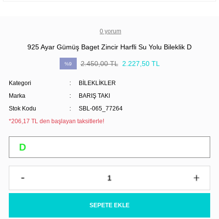
0 yorum
925 Ayar Gümüş Baget Zincir Harfli Su Yolu Bileklik D
2.450,00 TL
2.227,50 TL
%9
Kategori
BİLEKLİKLER
Marka
BARIŞ TAKI
Stok Kodu
SBL-065_77264
*206,17 TL den başlayan taksitlerle!
SEPETE EKLE