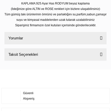
KAPLAMA:925 Ayar Has RODYUM beyaz kaplama
(İsteğinize göre ALTIN ve ROSE renkleri için bizlere ulaşabilirsiniz)
Tüm gümüş takı ürünlerinin ömrünü ve parlaklığını su,parfüm,sabun,çamaşır
suyu ve kimyasal maddelerden uzak tutarak uzatabilirsiniz
Siparişiniz firmamızın özel kutuları içerisinde gönderilecektir.
Yorumlar
Taksit Seçenekleri
Bu ürüne ilk yorumu siz yapın!
Yorum Yaz
Güvenli
Alışveriş