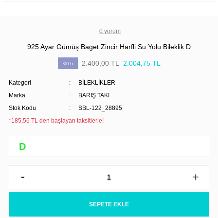
0 yorum
925 Ayar Gümüş Baget Zincir Harfli Su Yolu Bileklik D
2.400,00 TL
2.004,75 TL
%16
Kategori
BİLEKLİKLER
Marka
BARIŞ TAKI
Stok Kodu
SBL-122_28895
*185,56 TL den başlayan taksitlerle!
SEPETE EKLE