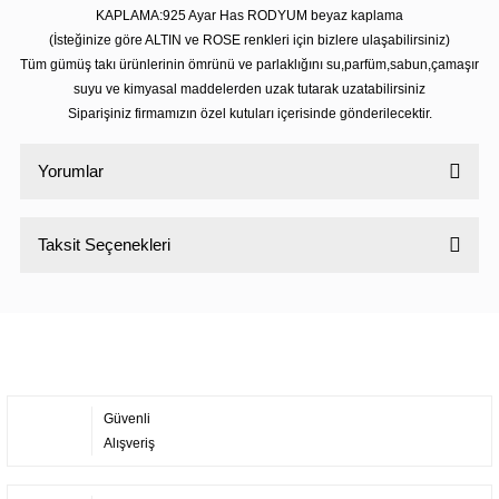
KAPLAMA:925 Ayar Has RODYUM beyaz kaplama
(İsteğinize göre ALTIN ve ROSE renkleri için bizlere ulaşabilirsiniz)
Tüm gümüş takı ürünlerinin ömrünü ve parlaklığını su,parfüm,sabun,çamaşır
suyu ve kimyasal maddelerden uzak tutarak uzatabilirsiniz
Siparişiniz firmamızın özel kutuları içerisinde gönderilecektir.
Yorumlar
Taksit Seçenekleri
Bu ürüne ilk yorumu siz yapın!
Yorum Yaz
Güvenli
Alışveriş