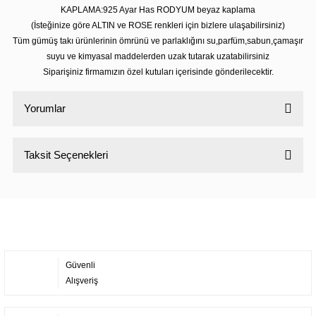
KAPLAMA:925 Ayar Has RODYUM beyaz kaplama
(İsteğinize göre ALTIN ve ROSE renkleri için bizlere ulaşabilirsiniz)
Tüm gümüş takı ürünlerinin ömrünü ve parlaklığını su,parfüm,sabun,çamaşır
suyu ve kimyasal maddelerden uzak tutarak uzatabilirsiniz
Siparişiniz firmamızın özel kutuları içerisinde gönderilecektir.
Yorumlar
Taksit Seçenekleri
Bu ürüne ilk yorumu siz yapın!
Yorum Yaz
Güvenli
Alışveriş