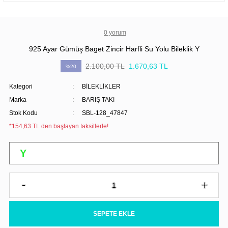
0 yorum
925 Ayar Gümüş Baget Zincir Harfli Su Yolu Bileklik Y
2.100,00 TL
1.670,63 TL
%20
Kategori
BİLEKLİKLER
Marka
BARIŞ TAKI
Stok Kodu
SBL-128_47847
*154,63 TL den başlayan taksitlerle!
SEPETE EKLE