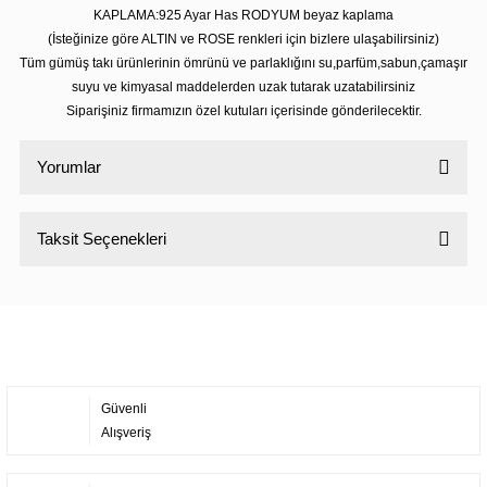
KAPLAMA:925 Ayar Has RODYUM beyaz kaplama
(İsteğinize göre ALTIN ve ROSE renkleri için bizlere ulaşabilirsiniz)
Tüm gümüş takı ürünlerinin ömrünü ve parlaklığını su,parfüm,sabun,çamaşır
suyu ve kimyasal maddelerden uzak tutarak uzatabilirsiniz
Siparişiniz firmamızın özel kutuları içerisinde gönderilecektir.
Yorumlar
Taksit Seçenekleri
Bu ürüne ilk yorumu siz yapın!
Yorum Yaz
Güvenli
Alışveriş