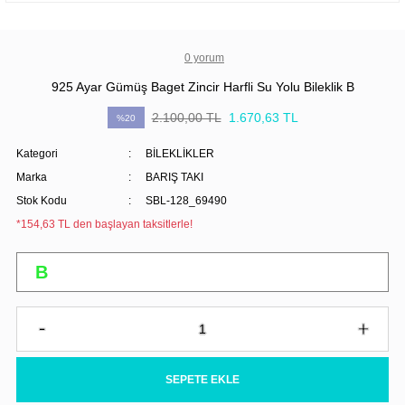
0 yorum
925 Ayar Gümüş Baget Zincir Harfli Su Yolu Bileklik B
2.100,00 TL
1.670,63 TL
%20
Kategori
BİLEKLİKLER
Marka
BARIŞ TAKI
Stok Kodu
SBL-128_69490
*154,63 TL den başlayan taksitlerle!
SEPETE EKLE