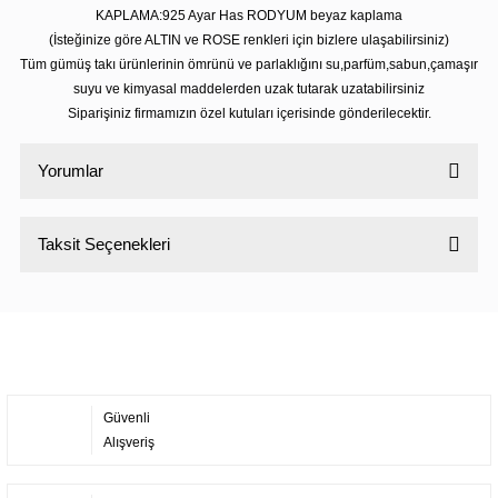
KAPLAMA:925 Ayar Has RODYUM beyaz kaplama
(İsteğinize göre ALTIN ve ROSE renkleri için bizlere ulaşabilirsiniz)
Tüm gümüş takı ürünlerinin ömrünü ve parlaklığını su,parfüm,sabun,çamaşır
suyu ve kimyasal maddelerden uzak tutarak uzatabilirsiniz
Siparişiniz firmamızın özel kutuları içerisinde gönderilecektir.
Yorumlar
Taksit Seçenekleri
Bu ürüne ilk yorumu siz yapın!
Yorum Yaz
Güvenli
Alışveriş