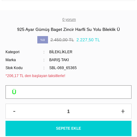
0 yorum
925 Ayar Gümüş Baget Zincir Harfli Su Yolu Bileklik Ü
2.450,00 TL
2.227,50 TL
%9
Kategori
BİLEKLİKLER
Marka
BARIŞ TAKI
Stok Kodu
SBL-069_65365
*206,17 TL den başlayan taksitlerle!
SEPETE EKLE