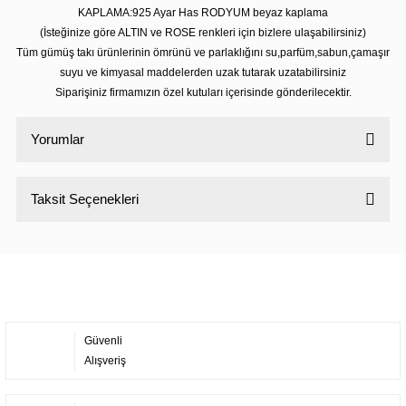
KAPLAMA:925 Ayar Has RODYUM beyaz kaplama
(İsteğinize göre ALTIN ve ROSE renkleri için bizlere ulaşabilirsiniz)
Tüm gümüş takı ürünlerinin ömrünü ve parlaklığını su,parfüm,sabun,çamaşır
suyu ve kimyasal maddelerden uzak tutarak uzatabilirsiniz
Siparişiniz firmamızın özel kutuları içerisinde gönderilecektir.
Yorumlar
Taksit Seçenekleri
Bu ürüne ilk yorumu siz yapın!
Yorum Yaz
Güvenli
Alışveriş