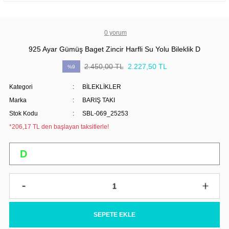
0 yorum
925 Ayar Gümüş Baget Zincir Harfli Su Yolu Bileklik D
2.450,00 TL
2.227,50 TL
%9
Kategori
BİLEKLİKLER
Marka
BARIŞ TAKI
Stok Kodu
SBL-069_25253
*206,17 TL den başlayan taksitlerle!
SEPETE EKLE