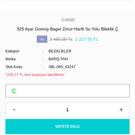
0 yorum
925 Ayar Gümüş Baget Zincir Harfli Su Yolu Bileklik Ç
2.450,00 TL
2.227,50 TL
%9
Kategori
BİLEKLİKLER
Marka
BARIŞ TAKI
Stok Kodu
SBL-069_63247
*206,17 TL den başlayan taksitlerle!
SEPETE EKLE