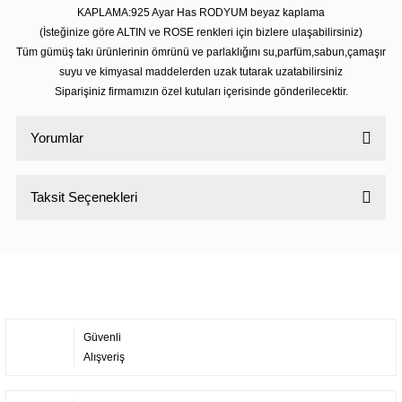
KAPLAMA:925 Ayar Has RODYUM beyaz kaplama
(İsteğinize göre ALTIN ve ROSE renkleri için bizlere ulaşabilirsiniz)
Tüm gümüş takı ürünlerinin ömrünü ve parlaklığını su,parfüm,sabun,çamaşır
suyu ve kimyasal maddelerden uzak tutarak uzatabilirsiniz
Siparişiniz firmamızın özel kutuları içerisinde gönderilecektir.
Yorumlar
Taksit Seçenekleri
Bu ürüne ilk yorumu siz yapın!
Yorum Yaz
Güvenli
Alışveriş