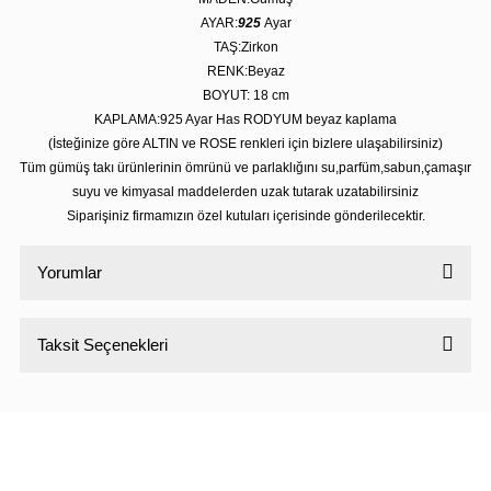
AYAR:
925
Ayar
TAŞ:Zirkon
RENK:Beyaz
BOYUT: 18 cm
KAPLAMA:925 Ayar Has RODYUM beyaz kaplama
(İsteğinize göre ALTIN ve ROSE renkleri için bizlere ulaşabilirsiniz)
Tüm gümüş takı ürünlerinin ömrünü ve parlaklığını su,parfüm,sabun,çamaşır
suyu ve kimyasal maddelerden uzak tutarak uzatabilirsiniz
Siparişiniz firmamızın özel kutuları içerisinde gönderilecektir.
Yorumlar
Taksit Seçenekleri
Bu ürüne ilk yorumu siz yapın!
Yorum Yaz