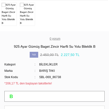
0 yorum
925 Ayar Gümüş Baget Zincir Harfli Su Yolu Bileklik B
2.450,00 TL
2.227,50 TL
%9
Kategori
BİLEKLİKLER
Marka
BARIŞ TAKI
Stok Kodu
SBL-069_86738
*206,17 TL den başlayan taksitlerle!