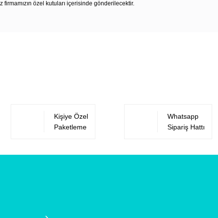
z firmamızın özel kutuları içerisinde gönderilecektir.
Bu ürüne ilk yorumu siz yapın!
Yorum Yaz
Kişiye Özel
Whatsapp
Paketleme
Sipariş Hattı