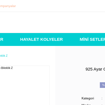
mpanyalar
ER
HAYALET KOLYELER
MİNİ SETLE
klik Z
925 Ayar G
%
Kategori