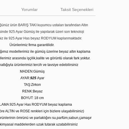
Yorumlar
Taksit Seçenekleri
ünüz ürün BARIŞ TAKI kuyumcu ustaları tarafından Altın
tesinde 925 Ayar Gümüş ile yapılarak üzeri son teknoloji
miz ile 925 Ayar Has beyaz RODYUM kaplanmaktadır.
Ürünlerimiz firma garantilidir.
tığımız modellerimiz ile gümüş üzerine beyaz altın kaplama
erimiz arasında işçilik,kalite ve görüntü olarak fark yoktur.
atlığıyla ürünlerimizi tercih ve tavsiye edebilirsiniz
MADEN:Gümüş
AYAR:
925
Ayar
TAŞ:Zirkon
RENK:Beyaz
BOYUT: 18 cm
LAMA:925 Ayar Has RODYUM beyaz kaplama
öre ALTIN ve ROSE renkleri için bizlere ulaşabilirsiniz)
rünlerinin ömrünü ve parlaklığını su,parfüm,sabun,çamaşır
kimyasal maddelerden uzak tutarak uzatabilirsiniz