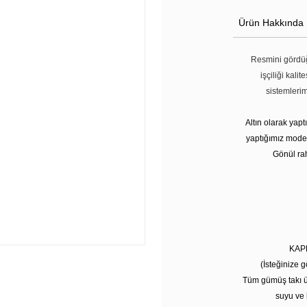
Ürün Hakkında
Resmini gördüğ
işçiliği kali
sistemleri
Altın olarak yap
yaptığımız modell
Gönül rah
KAP
(İsteğinize g
Tüm gümüş takı ü
suyu ve 