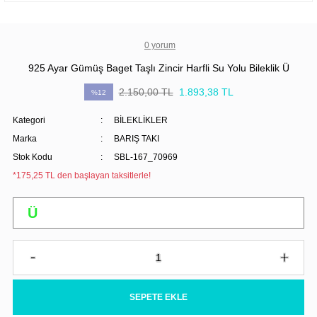
0 yorum
925 Ayar Gümüş Baget Taşlı Zincir Harfli Su Yolu Bileklik Ü
2.150,00 TL
1.893,38 TL
%12
Kategori
BİLEKLİKLER
Marka
BARIŞ TAKI
Stok Kodu
SBL-167_70969
*175,25 TL den başlayan taksitlerle!
SEPETE EKLE