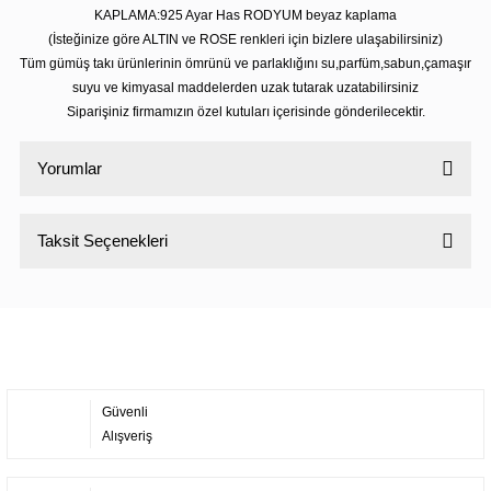
KAPLAMA:925 Ayar Has RODYUM beyaz kaplama
(İsteğinize göre ALTIN ve ROSE renkleri için bizlere ulaşabilirsiniz)
Tüm gümüş takı ürünlerinin ömrünü ve parlaklığını su,parfüm,sabun,çamaşır
suyu ve kimyasal maddelerden uzak tutarak uzatabilirsiniz
Siparişiniz firmamızın özel kutuları içerisinde gönderilecektir.
Yorumlar
Taksit Seçenekleri
Bu ürüne ilk yorumu siz yapın!
Yorum Yaz
Güvenli
Alışveriş