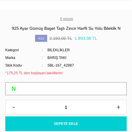
0 yorum
925 Ayar Gümüş Baget Taşlı Zincir Harfli Su Yolu Bileklik N
2.150,00 TL
1.893,38 TL
%12
Kategori
BİLEKLİKLER
Marka
BARIŞ TAKI
Stok Kodu
SBL-167_42887
*175,25 TL den başlayan taksitlerle!
SEPETE EKLE