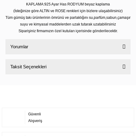
KAPLAMA:925 Ayar Has RODYUM beyaz kaplama
(İsteğinize göre ALTIN ve ROSE renkleri için bizlere ulaşabilirsiniz)
Tüm gümüş takı ürünlerinin ömrünü ve parlaklığını su,parfüm,sabun,çamaşır
suyu ve kimyasal maddelerden uzak tutarak uzatabilirsiniz
Siparişiniz firmamızın özel kutuları içerisinde gönderilecektir.
Yorumlar
Taksit Seçenekleri
Bu ürüne ilk yorumu siz yapın!
Yorum Yaz
Güvenli
Alışveriş