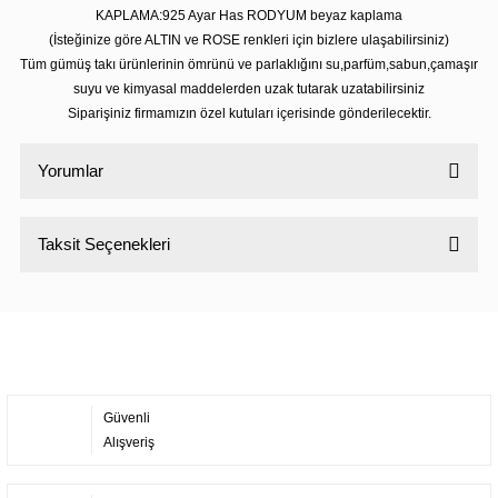
KAPLAMA:925 Ayar Has RODYUM beyaz kaplama
(İsteğinize göre ALTIN ve ROSE renkleri için bizlere ulaşabilirsiniz)
Tüm gümüş takı ürünlerinin ömrünü ve parlaklığını su,parfüm,sabun,çamaşır
suyu ve kimyasal maddelerden uzak tutarak uzatabilirsiniz
Siparişiniz firmamızın özel kutuları içerisinde gönderilecektir.
Yorumlar
Taksit Seçenekleri
Bu ürüne ilk yorumu siz yapın!
Yorum Yaz
Güvenli
Alışveriş