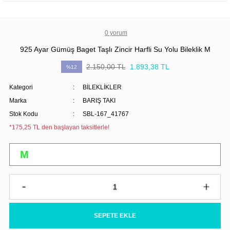
0 yorum
925 Ayar Gümüş Baget Taşlı Zincir Harfli Su Yolu Bileklik M
2.150,00 TL
1.893,38 TL
%12
Kategori
BİLEKLİKLER
Marka
BARIŞ TAKI
Stok Kodu
SBL-167_41767
*175,25 TL den başlayan taksitlerle!
SEPETE EKLE