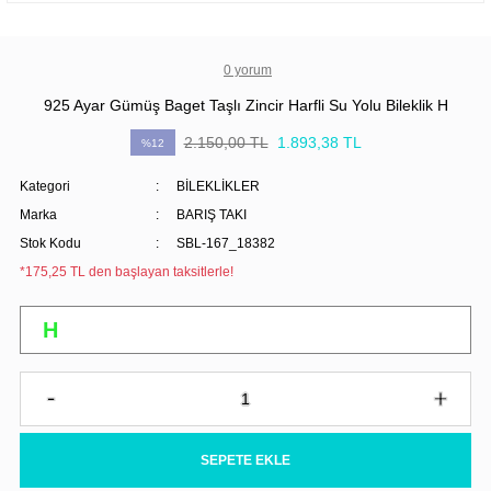
0 yorum
925 Ayar Gümüş Baget Taşlı Zincir Harfli Su Yolu Bileklik H
2.150,00 TL
1.893,38 TL
%12
Kategori
BİLEKLİKLER
Marka
BARIŞ TAKI
Stok Kodu
SBL-167_18382
*175,25 TL den başlayan taksitlerle!
SEPETE EKLE