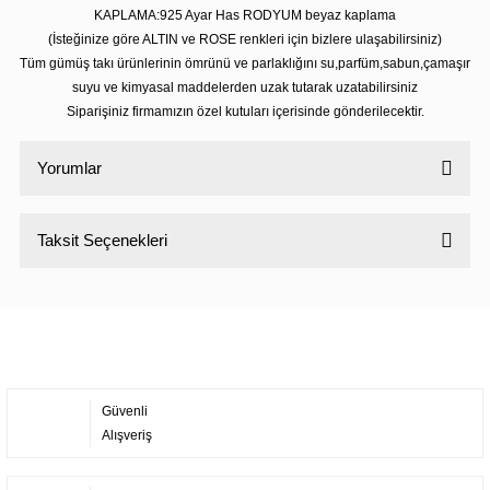
KAPLAMA:925 Ayar Has RODYUM beyaz kaplama
(İsteğinize göre ALTIN ve ROSE renkleri için bizlere ulaşabilirsiniz)
Tüm gümüş takı ürünlerinin ömrünü ve parlaklığını su,parfüm,sabun,çamaşır
suyu ve kimyasal maddelerden uzak tutarak uzatabilirsiniz
Siparişiniz firmamızın özel kutuları içerisinde gönderilecektir.
Yorumlar
Taksit Seçenekleri
Bu ürüne ilk yorumu siz yapın!
Yorum Yaz
Güvenli
Alışveriş