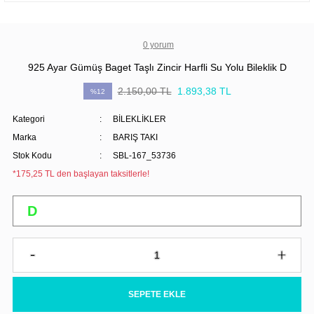
0 yorum
925 Ayar Gümüş Baget Taşlı Zincir Harfli Su Yolu Bileklik D
2.150,00 TL
1.893,38 TL
%12
Kategori
BİLEKLİKLER
Marka
BARIŞ TAKI
Stok Kodu
SBL-167_53736
*175,25 TL den başlayan taksitlerle!
SEPETE EKLE