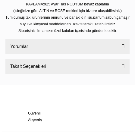
KAPLAMA:925 Ayar Has RODYUM beyaz kaplama
(İsteğinize göre ALTIN ve ROSE renkleri için bizlere ulaşabilirsiniz)
Tüm gümüş takı ürünlerinin ömrünü ve parlaklığını su,parfüm,sabun,çamaşır
suyu ve kimyasal maddelerden uzak tutarak uzatabilirsiniz
Siparişiniz firmamızın özel kutuları içerisinde gönderilecektir.
Yorumlar
Taksit Seçenekleri
Bu ürüne ilk yorumu siz yapın!
Yorum Yaz
Güvenli
Alışveriş