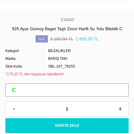
0 yorum
925 Ayar Gümüş Baget Taşlı Zincir Harfli Su Yolu Bileklik C
2.150,00 TL
1.893,38 TL
%12
Kategori
BİLEKLİKLER
Marka
BARIŞ TAKI
Stok Kodu
SBL-167_78255
*175,25 TL den başlayan taksitlerle!
SEPETE EKLE