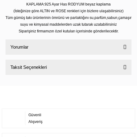
KAPLAMA:925 Ayar Has RODYUM beyaz kaplama
(İsteğinize göre ALTIN ve ROSE renkleri için bizlere ulaşabilirsiniz)
Tüm gümüş takı ürünlerinin ömrünü ve parlaklığını su,parfüm,sabun,çamaşır
suyu ve kimyasal maddelerden uzak tutarak uzatabilirsiniz
Siparişiniz firmamızın özel kutuları içerisinde gönderilecektir.
Yorumlar
Taksit Seçenekleri
Bu ürüne ilk yorumu siz yapın!
Yorum Yaz
Güvenli
Alışveriş