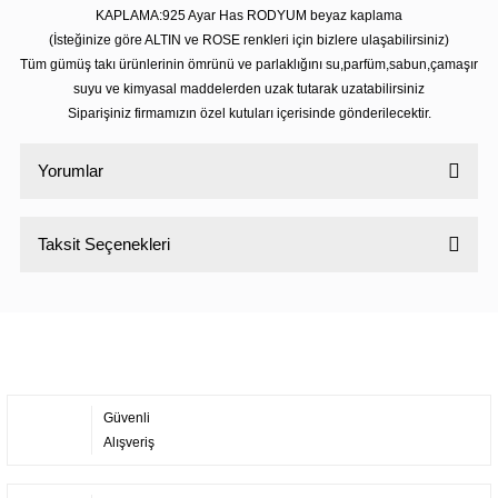
KAPLAMA:925 Ayar Has RODYUM beyaz kaplama
(İsteğinize göre ALTIN ve ROSE renkleri için bizlere ulaşabilirsiniz)
Tüm gümüş takı ürünlerinin ömrünü ve parlaklığını su,parfüm,sabun,çamaşır
suyu ve kimyasal maddelerden uzak tutarak uzatabilirsiniz
Siparişiniz firmamızın özel kutuları içerisinde gönderilecektir.
Yorumlar
Taksit Seçenekleri
Bu ürüne ilk yorumu siz yapın!
Yorum Yaz
Güvenli
Alışveriş