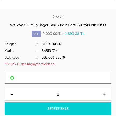
0 yorum
925 Ayar Gümüş Baget Taşlı Zincir Harfli Su Yolu Bileklik O
2.000,00 TL
1.893,38 TL
%5
Kategori
BİLEKLİKLER
Marka
BARIŞ TAKI
Stok Kodu
SBL-068_38370
*175,25 TL den başlayan taksitlerle!
SEPETE EKLE