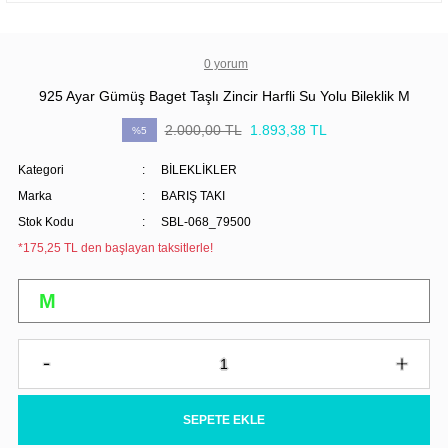
0 yorum
925 Ayar Gümüş Baget Taşlı Zincir Harfli Su Yolu Bileklik M
2.000,00 TL
1.893,38 TL
%5
Kategori
BİLEKLİKLER
Marka
BARIŞ TAKI
Stok Kodu
SBL-068_79500
*175,25 TL den başlayan taksitlerle!
SEPETE EKLE