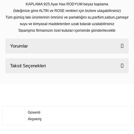
KAPLAMA:925 Ayar Has RODYUM beyaz kaplama
(İsteğinize göre ALTIN ve ROSE renkleri için bizlere ulaşabilirsiniz)
Tüm gümüş takı ürünlerinin ömrünü ve parlaklığını su,parfüm,sabun,çamaşır
suyu ve kimyasal maddelerden uzak tutarak uzatabilirsiniz
Siparişiniz firmamızın özel kutuları içerisinde gönderilecektir.
Yorumlar
Taksit Seçenekleri
Bu ürüne ilk yorumu siz yapın!
Yorum Yaz
Güvenli
Alışveriş