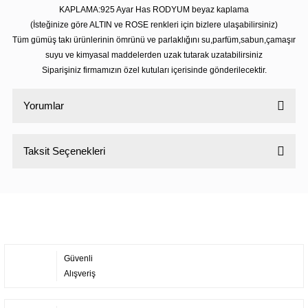
KAPLAMA:925 Ayar Has RODYUM beyaz kaplama
(İsteğinize göre ALTIN ve ROSE renkleri için bizlere ulaşabilirsiniz)
Tüm gümüş takı ürünlerinin ömrünü ve parlaklığını su,parfüm,sabun,çamaşır
suyu ve kimyasal maddelerden uzak tutarak uzatabilirsiniz
Siparişiniz firmamızın özel kutuları içerisinde gönderilecektir.
Yorumlar
Taksit Seçenekleri
Bu ürüne ilk yorumu siz yapın!
Yorum Yaz
Güvenli
Alışveriş