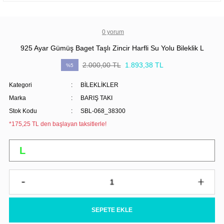
0 yorum
925 Ayar Gümüş Baget Taşlı Zincir Harfli Su Yolu Bileklik L
2.000,00 TL
1.893,38 TL
%5
Kategori
BİLEKLİKLER
Marka
BARIŞ TAKI
Stok Kodu
SBL-068_38300
*175,25 TL den başlayan taksitlerle!
SEPETE EKLE