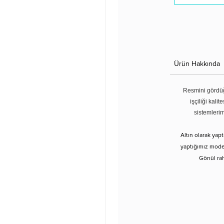
Ürün Hakkında
Resmini gördüğ
işçiliği kali
sistemleri
Altın olarak yap
yaptığımız modell
Gönül rah