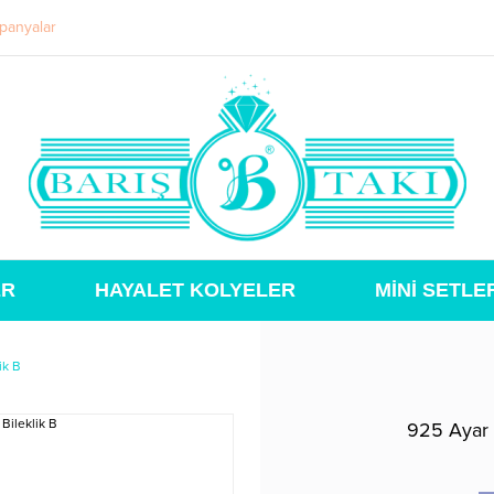
panyalar
ER
HAYALET KOLYELER
MİNİ SETLE
ik B
925 Ayar 