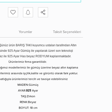
Yorumlar
Taksit Seçenekleri
ünüz ürün BARIŞ TAKI kuyumcu ustaları tarafından Altın
tesinde 925 Ayar Gümüş ile yapılarak üzeri son teknoloji
miz ile 925 Ayar Has beyaz RODYUM kaplanmaktadır.
Ürünlerimiz firma garantilidir.
tığımız modellerimiz ile gümüş üzerine beyaz altın kaplama
erimiz arasında işçilik,kalite ve görüntü olarak fark yoktur.
atlığıyla ürünlerimizi tercih ve tavsiye edebilirsiniz
MADEN:Gümüş
AYAR:
925
Ayar
TAŞ:Zirkon
RENK:Beyaz
BOYUT: 18 cm