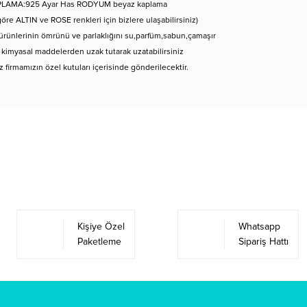
LAMA:925 Ayar Has RODYUM beyaz kaplama
göre ALTIN ve ROSE renkleri için bizlere ulaşabilirsiniz)
rünlerinin ömrünü ve parlaklığını su,parfüm,sabun,çamaşır
 kimyasal maddelerden uzak tutarak uzatabilirsiniz
iz firmamızın özel kutuları içerisinde gönderilecektir.
Bu ürüne ilk yorumu siz yapın!
Yorum Yaz
Kişiye Özel
Whatsapp
Paketleme
Sipariş Hattı