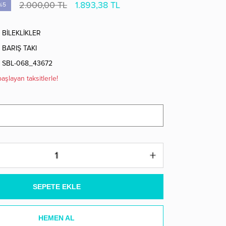
2.000,00 TL
1.893,38 TL
%5
BİLEKLİKLER
BARIŞ TAKI
SBL-068_43672
aşlayan taksitlerle!
SEPETE EKLE
HEMEN AL