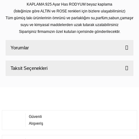
KAPLAMA:925 Ayar Has RODYUM beyaz kaplama
(İsteğinize göre ALTIN ve ROSE renkleri için bizlere ulaşabilirsiniz)
Tüm gümüş takı ürünlerinin ömrünü ve parlaklığını su,parfüm,sabun,çamaşır
suyu ve kimyasal maddelerden uzak tutarak uzatabilirsiniz
Siparişiniz firmamızın özel kutuları içerisinde gönderilecektir.
Yorumlar
Taksit Seçenekleri
Bu ürüne ilk yorumu siz yapın!
Yorum Yaz
Güvenli
Alışveriş