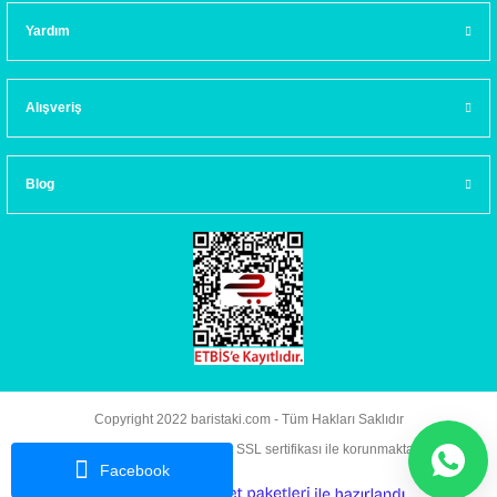
Yardım
Alışveriş
Blog
Copyright 2022 baristaki.com - Tüm Hakları Saklıdır
Kredi kartı bilgileriniz 256bit SSL sertifikası ile korunmaktadır.
Facebook
ideasoft
ile
e-