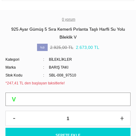
0 yorum
925 Ayar Gümüş 5 Sıra Kemerli Pırlanta Taşlı Harfli Su Yolu
Bileklik V
2.925,00 TL
2.673,00 TL
%9
Kategori
BİLEKLİKLER
Marka
BARIŞ TAKI
Stok Kodu
SBL-008_97510
*247,41 TL den başlayan taksitlerle!
SEPETE EKLE