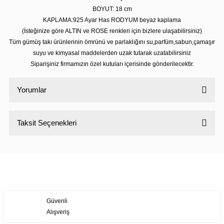
BOYUT: 18
cm
KAPLAMA:925 Ayar Has RODYUM beyaz kaplama
(İsteğinize göre ALTIN ve ROSE renkleri için bizlere ulaşabilirsiniz)
Tüm gümüş takı ürünlerinin ömrünü ve parlaklığını su,parfüm,sabun,çamaşır
suyu ve kimyasal maddelerden uzak tutarak uzatabilirsiniz
Siparişiniz firmamızın özel kutuları içerisinde gönderilecektir.
Yorumlar
Taksit Seçenekleri
Bu ürüne ilk yorumu siz yapın!
Yorum Yaz
Güvenli
Alışveriş