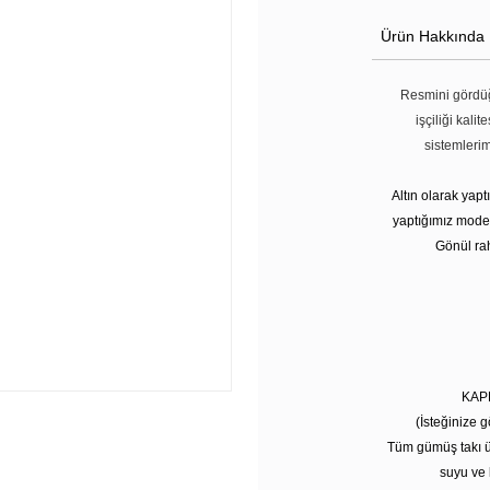
Ürün Hakkında
Resmini gördüğ
işçiliği kali
sistemleri
Altın olarak yap
yaptığımız modell
Gönül rah
KAP
(İsteğinize g
Tüm gümüş takı ü
suyu ve 