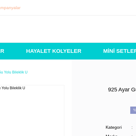
mpanyalar
ER
HAYALET KOLYELER
MİNİ SETLE
Su Yolu Bileklik U
925 Ayar Gü
%
Kategori