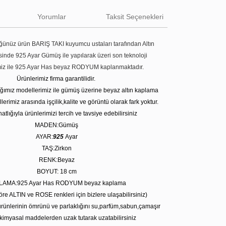
Yorumlar
Taksit Seçenekleri
ünüz ürün BARIŞ TAKI kuyumcu ustaları tarafından Altın
tesinde 925 Ayar Gümüş ile yapılarak üzeri son teknoloji
miz ile 925 Ayar Has beyaz RODYUM kaplanmaktadır.
Ürünlerimiz firma garantilidir.
tığımız modellerimiz ile gümüş üzerine beyaz altın kaplama
erimiz arasında işçilik,kalite ve görüntü olarak fark yoktur.
atlığıyla ürünlerimizi tercih ve tavsiye edebilirsiniz
MADEN:Gümüş
AYAR:
925
Ayar
TAŞ:Zirkon
RENK:Beyaz
BOYUT: 18
cm
LAMA:925 Ayar Has RODYUM beyaz kaplama
öre ALTIN ve ROSE renkleri için bizlere ulaşabilirsiniz)
rünlerinin ömrünü ve parlaklığını su,parfüm,sabun,çamaşır
kimyasal maddelerden uzak tutarak uzatabilirsiniz