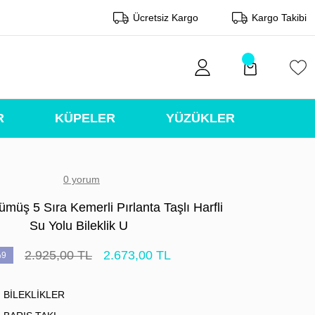
Ücretsiz Kargo
Kargo Takibi
R
KÜPELER
YÜZÜKLER
0 yorum
müş 5 Sıra Kemerli Pırlanta Taşlı Harfli
Su Yolu Bileklik U
2.925,00 TL
2.673,00 TL
9
BİLEKLİKLER