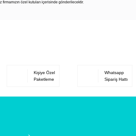
z firmamızın özel kutuları içerisinde gönderilecektir.
Bu ürüne ilk yorumu siz yapın!
Yorum Yaz
Kişiye Özel
Whatsapp
Paketleme
Sipariş Hattı